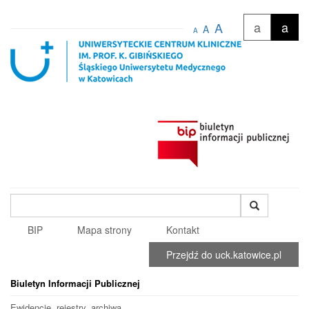
a
a
A
A
A
Wyszukiwana
fraza
BIP
Mapa strony
Kontakt
Przejdź do uck.katowice.pl
Biuletyn Informacji Publicznej
Ewidencje, rejestry, archiwa