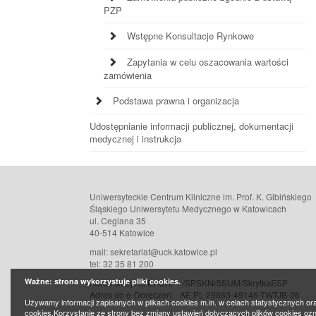
PZP
Wstępne Konsultacje Rynkowe
Zapytania w celu oszacowania wartości
zamówienia
Podstawa prawna i organizacja
Udostępnianie informacji publicznej, dokumentacji
medycznej i instrukcja
Uniwersyteckie Centrum Kliniczne im. Prof. K. Gibińskiego
Śląskiego Uniwersytetu Medycznego w Katowicach
ul. Ceglana 35
40-514 Katowice
mail: sekretariat@uck.katowice.pl
tel: 32 35 81 200
Ważne: strona wykorzystuje pliki cookies.
Adres skrzynki EPUAP: /SPSKNr5SUM/SkrytkaESP
Adres do e-Doręczeń:
AE:PL-29863-49146-TWTJB-26
Używamy informacji zapisanych w plikach cookies m.in. w celach statystycznych or
cookies.Korzystanie ze strony bez zmiany ustawień dotyczących plików cookies oz