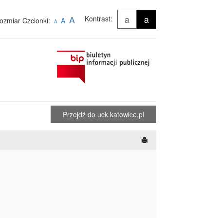
a
a
A
Kontrast:
ozmiar Czcionki:
A
A
Przejdź do uck.katowice.pl