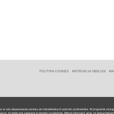
POLITYKA COOKIES
INSTRUKCJA OBSŁUGI
MA
az w celu dopasowania serwisu do indywidualnych potrzeb użytkownika. W programie służą
nacza, że będą one zapisane w pamięci urządzenia. Więcej informacji, wraz ze wskazówka