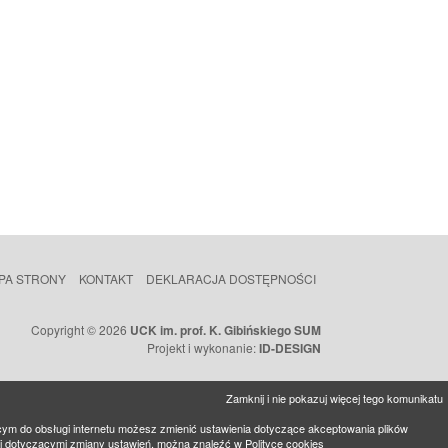
PA STRONY
KONTAKT
DEKLARACJA DOSTĘPNOŚCI
Copyright © 2026
UCK im. prof. K. Gibińskiego SUM
Projekt i wykonanie:
ID-DESIGN
Zamknij i nie pokazuj więcej tego komunikatu
cym do obsługi internetu możesz zmienić ustawienia dotyczące akceptowania plików
mi dotyczącymi zmiany ustawień, można znaleźć w
Polityce cookies