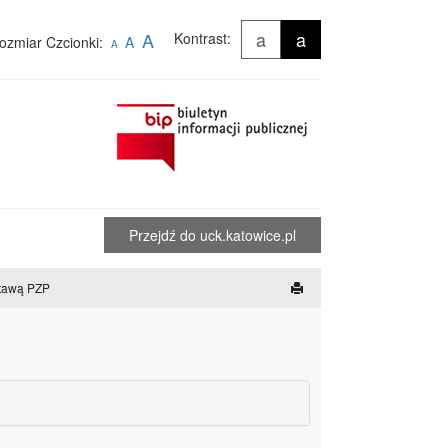
a
a
A
Kontrast:
ozmiar Czcionki:
A
A
Przejdź do uck.katowice.pl
stawą PZP