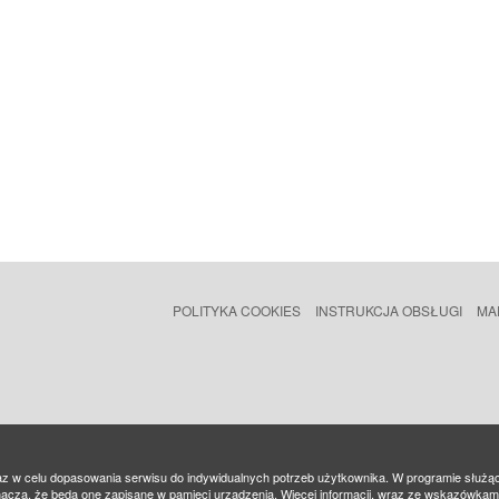
POLITYKA COOKIES
INSTRUKCJA OBSŁUGI
MA
az w celu dopasowania serwisu do indywidualnych potrzeb użytkownika. W programie służą
nacza, że będą one zapisane w pamięci urządzenia. Więcej informacji, wraz ze wskazówka