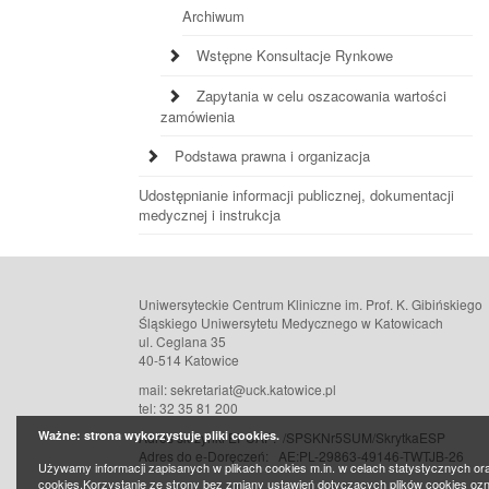
Archiwum
Wstępne Konsultacje Rynkowe
Zapytania w celu oszacowania wartości
zamówienia
Podstawa prawna i organizacja
Udostępnianie informacji publicznej, dokumentacji
medycznej i instrukcja
Uniwersyteckie Centrum Kliniczne im. Prof. K. Gibińskiego
Śląskiego Uniwersytetu Medycznego w Katowicach
ul. Ceglana 35
40-514 Katowice
mail: sekretariat@uck.katowice.pl
tel: 32 35 81 200
Ważne: strona wykorzystuje pliki cookies.
Adres skrzynki EPUAP: /SPSKNr5SUM/SkrytkaESP
Adres do e-Doręczeń:
AE:PL-29863-49146-TWTJB-26
Używamy informacji zapisanych w plikach cookies m.in. w celach statystycznych or
cookies.Korzystanie ze strony bez zmiany ustawień dotyczących plików cookies oz