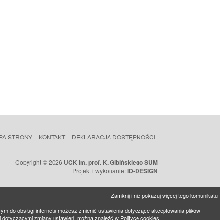
PA STRONY
KONTAKT
DEKLARACJA DOSTĘPNOŚCI
Copyright © 2026
UCK im. prof. K. Gibińskiego SUM
Projekt i wykonanie:
ID-DESIGN
Zamknij i nie pokazuj więcej tego komunikatu
cym do obsługi internetu możesz zmienić ustawienia dotyczące akceptowania plików
mi dotyczącymi zmiany ustawień, można znaleźć w
Polityce cookies