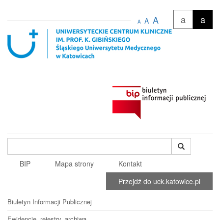
a
a
A
A
A
Wyszukiwana
fraza
BIP
Mapa strony
Kontakt
Przejdź do uck.katowice.pl
Biuletyn Informacji Publicznej
Ewidencje, rejestry, archiwa