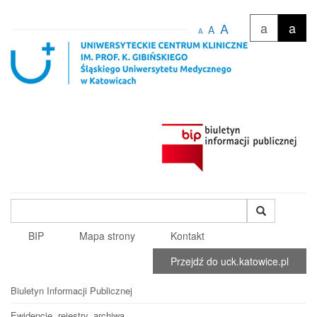
a
a
A
A
A
Wyszukiwana
fraza
BIP
Mapa strony
Kontakt
Przejdź do uck.katowice.pl
Biuletyn Informacji Publicznej
Ewidencje, rejestry, archiwa