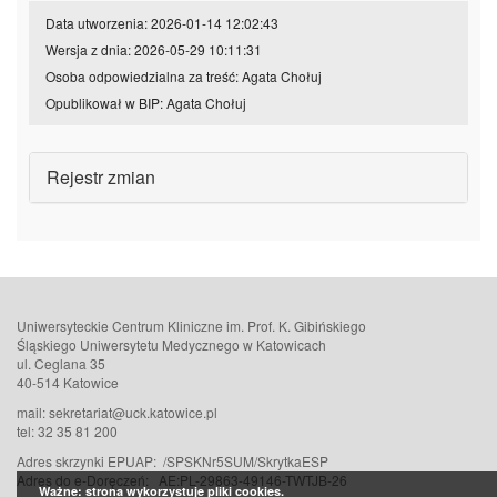
Data utworzenia: 2026-01-14 12:02:43
Wersja z dnia: 2026-05-29 10:11:31
Osoba odpowiedzialna za treść: Agata Chołuj
Opublikował w BIP: Agata Chołuj
Rejestr zmian
Uniwersyteckie Centrum Kliniczne im. Prof. K. Gibińskiego
Śląskiego Uniwersytetu Medycznego w Katowicach
ul. Ceglana 35
40-514 Katowice
mail: sekretariat@uck.katowice.pl
tel: 32 35 81 200
Adres skrzynki EPUAP: /SPSKNr5SUM/SkrytkaESP
Adres do e-Doręczeń:
AE:PL-29863-49146-TWTJB-26
Ważne: strona wykorzystuje pliki cookies.