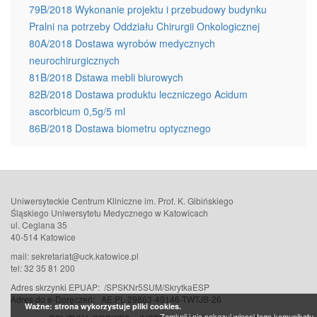
79B/2018 Wykonanie projektu i przebudowy budynku
Pralni na potrzeby Oddziału Chirurgii Onkologicznej
80A/2018 Dostawa wyrobów medycznych
neurochirurgicznych
81B/2018 Dstawa mebli biurowych
82B/2018 Dostawa produktu leczniczego Acidum
ascorbicum 0,5g/5 ml
86B/2018 Dostawa biometru optycznego
Uniwersyteckie Centrum Kliniczne im. Prof. K. Gibińskiego
Śląskiego Uniwersytetu Medycznego w Katowicach
ul. Ceglana 35
40-514 Katowice
mail: sekretariat@uck.katowice.pl
tel: 32 35 81 200
Adres skrzynki EPUAP: /SPSKNr5SUM/SkrytkaESP
Adres do e-Doręczeń:
AE:PL-29863-49146-TWTJB-26
Ważne: strona wykorzystuje pliki cookies.
Zamknij i nie pokazuj więcej tego komunikatu