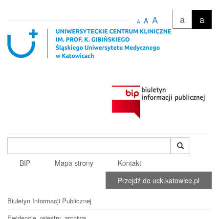
a
a
A
A
A
Wyszukiwana
fraza
BIP
Mapa strony
Kontakt
Przejdź do uck.katowice.pl
Biuletyn Informacji Publicznej
Ewidencje, rejestry, archiwa