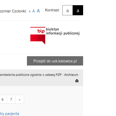
a
a
A
Kontrast:
ozmiar Czcionki:
A
A
Przejdź do uck.katowice.pl
amówienia publiczne zgodnie z ustawą PZP - Archiwum
6
7
»
ry pacjenta