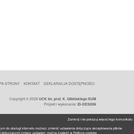
PA STRONY
KONTAKT
DEKLARACJA DOSTĘPNOŚCI
Copyright © 2026
UCK im. prof. K. Gibińskiego SUM
Projekt i wykonanie:
ID-DESIGN
Zamknij i nie pokazuj więcej tego komunikatu
cym do obsługi internetu możesz zmienić ustawienia dotyczące akceptowania plików
mi dotyczącymi zmiany ustawień, można znaleźć w
Polityce cookies