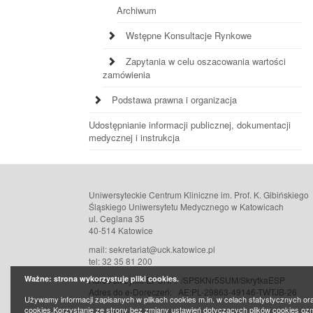
Archiwum
Wstępne Konsultacje Rynkowe
Zapytania w celu oszacowania wartości
zamówienia
Podstawa prawna i organizacja
Udostępnianie informacji publicznej, dokumentacji
medycznej i instrukcja
Uniwersyteckie Centrum Kliniczne im. Prof. K. Gibińskiego
Śląskiego Uniwersytetu Medycznego w Katowicach
ul. Ceglana 35
40-514 Katowice
mail: sekretariat@uck.katowice.pl
tel: 32 35 81 200
Ważne: strona wykorzystuje pliki cookies.
Adres skrzynki EPUAP: /SPSKNr5SUM/SkrytkaESP
Adres do e-Doręczeń:
AE:PL-29863-49146-TWTJB-26
Używamy informacji zapisanych w plikach cookies m.in. w celach statystycznych or
cookies.Korzystanie ze strony bez zmiany ustawień dotyczących plików cookies oz