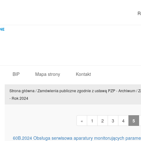
R
BIP
Mapa strony
Kontakt
Strona główna
/
Zamówienia publiczne zgodnie z ustawą PZP - Archiwum
/
Z
- Rok 2024
«
1
2
3
4
5
60B.2024 Obsługa serwisowa aparatury monitorujących paramet