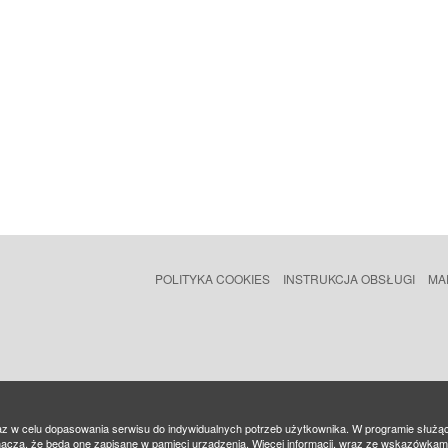
POLITYKA COOKIES
INSTRUKCJA OBSŁUGI
MA
az w celu dopasowania serwisu do indywidualnych potrzeb użytkownika. W programie służą
nacza, że będą one zapisane w pamięci urządzenia. Więcej informacji, wraz ze wskazówka