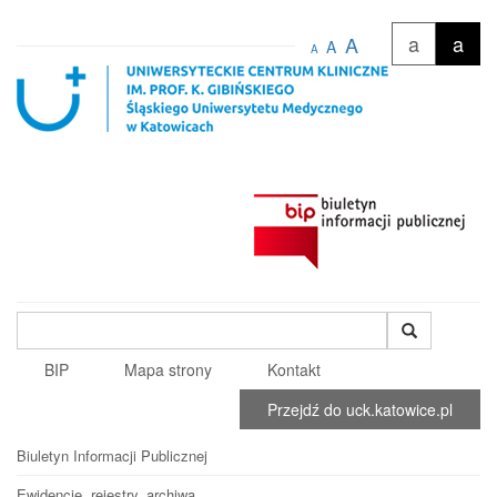
a
a
A
A
A
Wyszukiwana
fraza
BIP
Mapa strony
Kontakt
Przejdź do uck.katowice.pl
Biuletyn Informacji Publicznej
Ewidencje, rejestry, archiwa