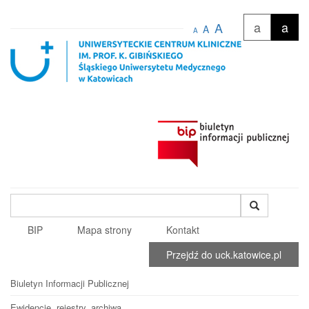
a
a
A
A
A
Wyszukiwana
fraza
BIP
Mapa strony
Kontakt
Przejdź do uck.katowice.pl
Biuletyn Informacji Publicznej
Ewidencje, rejestry, archiwa