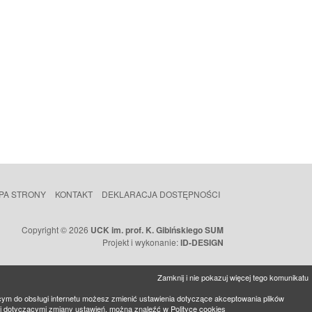
PA STRONY
KONTAKT
DEKLARACJA DOSTĘPNOŚCI
Copyright © 2026
UCK im. prof. K. Gibińskiego SUM
Projekt i wykonanie:
ID-DESIGN
Zamknij i nie pokazuj więcej tego komunikatu
cym do obsługi internetu możesz zmienić ustawienia dotyczące akceptowania plików
mi dotyczącymi zmiany ustawień, można znaleźć w
Polityce cookies