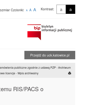
a
a
A
Kontrast:
ozmiar Czcionki:
A
A
Przejdź do uck.katowice.pl
amówienia publiczne zgodnie z ustawą PZP - Archiwum
e licencje - Wpis archiwalny
temu RIS/PACS o