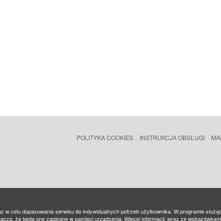
POLITYKA COOKIES
INSTRUKCJA OBSŁUGI
MA
az w celu dopasowania serwisu do indywidualnych potrzeb użytkownika. W programie służą
nacza, że będą one zapisane w pamięci urządzenia. Więcej informacji, wraz ze wskazówka