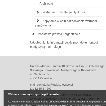
Archiwum
Wstępne Konsultacje Rynkowe
Zapytania w celu oszacowania wartości
zamówienia
Podstawa prawna i organizacja
Udostępnianie informacji publicznej, dokumentacji
medycznej i instrukcja
Uniwersyteckie Centrum Kliniczne im. Prof. K. Gibińskiego
Śląskiego Uniwersytetu Medycznego w Katowicach
ul. Ceglana 35
40-514 Katowice
mail: sekretariat@uck.katowice.pl
tel: 32 35 81 200
Ważne: strona wykorzystuje pliki cookies.
Adres skrzynki EPUAP: /SPSKNr5SUM/SkrytkaESP
Adres do e-Doręczeń:
AE:PL-29863-49146-TWTJB-26
Używamy informacji zapisanych w plikach cookies m.in. w celach statystycznych or
cookies.Korzystanie ze strony bez zmiany ustawień dotyczących plików cookies oz