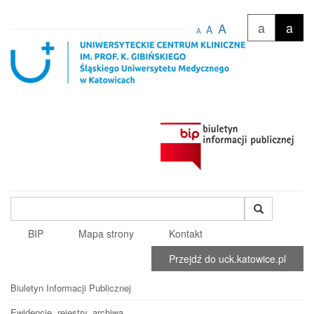
a
a
A
A
A
Wyszukiwana
fraza
BIP
Mapa strony
Kontakt
Przejdź do uck.katowice.pl
Biuletyn Informacji Publicznej
Ewidencje, rejestry, archiwa